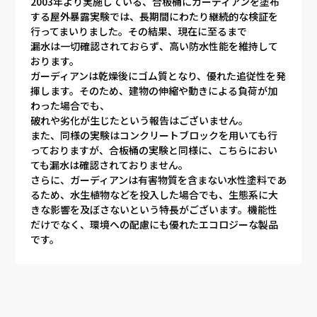
2003年より実施している、合板桶にガーディアンを塗布
する屋外暴露実験では、長期間にわたり継続的な検証を
行ってまいりました。その結果、現在に至るまで
漏水は一切確認されておらず
、高い防水性能を維持して
おります。
ガーディアンは乾燥後にゴム質となり、優れた追従性を発
揮します。そのため、建物の伸縮や動きによる負荷が加
わった場合でも、
破れや劣化が生じたという報告はございません
。
また、同様の実験はコンクリートブロックを用いても行
っておりますが、合板桶の実験と同様に、こちらにおい
ても
漏水は確認されておりません
。
さらに、ガーディアンは
有害物質を含まない水性塗料
であ
るため、水生植物などを投入した場合でも、生態系に大
きな影響を及ぼさないという特長がございます。機能性
だけでなく、
環境への配慮にも優れたエコロジーな製品
です。