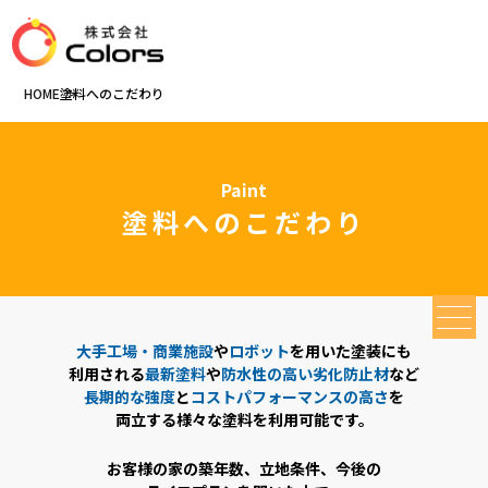
HOME
塗料へのこだわり
Paint
塗料へのこだわり
大手工場・商業施設
や
ロボット
を用いた塗装にも
MENU
利用される
最新塗料
や
防水性の高い劣化防止材
など
長期的な強度
と
コストパフォーマンスの高さ
を
両立する様々な塗料を利用可能です。
お客様の家の築年数、立地条件、今後の