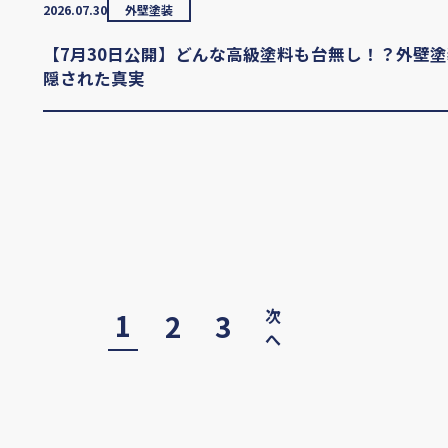
2026.07.30
外壁塗装
【7月30日公開】どんな高級塗料も台無し！？外壁
隠された真実
次
1
2
3
へ