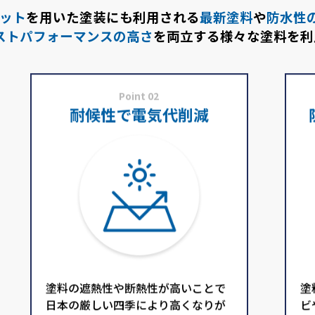
ット
を用いた塗装にも
利用される
最新塗料
や
防水性
ストパフォーマンスの高さ
を
両立する様々な塗料を利
Point 02
耐候性で電気代削減
塗料の遮熱性や断熱性が高いことで
塗
日本の厳しい四季により高くなりが
ビ