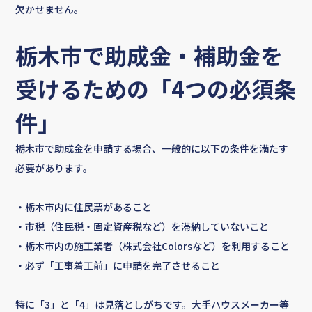
欠かせません。
栃木市で助成金・補助金を
受けるための「4つの必須条
トップページ
強み・特徴
件」
外壁塗装
栃木市で助成金を申請する場合、一般的に以下の条件を満たす
必要があります。
雨樋補修
塗料へのこだわり
・栃木市内に住民票があること
・市税（住民税・固定資産税など）を滞納していないこと
施工事例
・栃木市内の施工業者（株式会社Colorsなど）を利用すること
・必ず「工事着工前」に申請を完了させること
会社概要
新着情報
特に「3」と「4」は見落としがちです。大手ハウスメーカー等