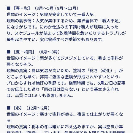
■ 【春・秋】（3月〜5月 / 9月〜11月）
世間のイメージ：気候が安定していて一番人気。
現場の裏事情：人気が集中するため、業界全体で「職人不足」
になりがちです。にわか仕込みの下請け職人が現場に入った
り、スケジュールが詰まって乾燥時間を急いだりするトラブルが
最も起きやすい、実は警戒すべき季節でもあります。
■ 【夏・梅雨】（6月〜8月）
世間のイメージ：雨が多くてジメジメしている、暑さで塗料が
悪くなりそう。
現場の真実：夏は気温が高いため、塗料の「乾き（硬化）」が
どこよりも早く、非常に強固な塗膜が形成されやすいという、
プロからすれば絶好の季節です。梅雨時期でも、5月27日の記事
でお伝えした通り「雨の日は塗らない」という基本さえ守れ
ば、品質には1ミリも影響しません。
■ 【冬】（12月〜2月）
世間のイメージ：寒さで塗料が凍る、夜露で仕上がりが悪くな
る。
現場の真実：栃木の冬は確かに冷え込みますが、実は空気が年
間で最も「乾燥」しています。気温が5℃を上回る日中の時間帯