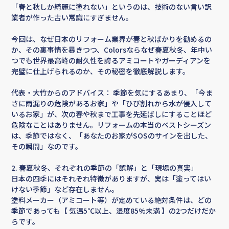
「春と秋しか綺麗に塗れない」というのは、技術のない言い訳
業者が作った古い常識にすぎません。
今回は、なぜ日本のリフォーム業界が春と秋ばかりを勧めるの
か、その裏事情を暴きつつ、Colorsならなぜ春夏秋冬、年中い
つでも世界最高峰の耐久性を誇るアミコートやガーディアンを
完璧に仕上げられるのか、その秘密を徹底解説します。
代表・大竹からのアドバイス： 季節を気にするあまり、「今ま
さに雨漏りの危険があるお家」や「ひび割れから水が侵入して
いるお家」が、次の春や秋まで工事を先延ばしにすることほど
危険なことはありません。リフォームの本当のベストシーズン
は、季節ではなく、「あなたのお家がSOSのサインを出した、
その瞬間」なのです。
2. 春夏秋冬、それぞれの季節の「誤解」と「現場の真実」
日本の四季にはそれぞれ特徴がありますが、実は「塗ってはい
けない季節」など存在しません。
塗料メーカー（アミコート等）が定めている絶対条件は、どの
季節であっても【 気温5℃以上、湿度85%未満 】の2つだけだか
らです。