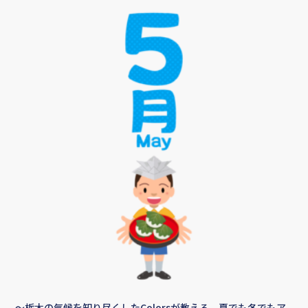
〜栃木の気候を知り尽くしたColorsが教える、夏でも冬でもア