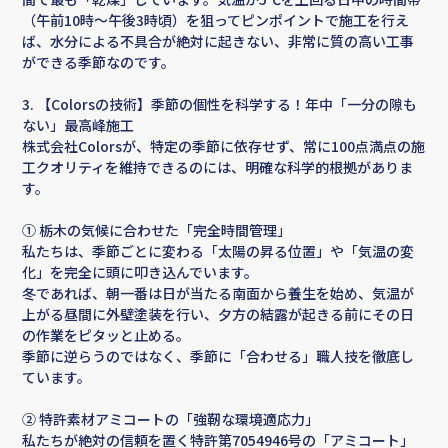
（午前10時〜午後3時頃）を狙ってピンポイントで施工を行え
ば、水分による不具合が絶対に起きない、非常に質の高い工事
ができる季節なのです。
トップページ
3. 【Colorsの技術】季節の個性を科学する！年中「一分の隙も
ない」最高峰施工
強み・特徴
株式会社Colorsが、特定の季節に依存せず、常に100点満点の施
工クオリティを維持できるのには、明確な科学的根拠がありま
外壁塗装
す。
雨樋補修
① 栃木の気候に合わせた「完全時間管理」
私たちは、季節ごとに変わる「太陽の昇る位置」や「気温の変
塗料へのこだわり
化」を完全に頭に叩き込んでいます。
冬であれば、朝一番は日が当たる南面から養生を始め、気温が
施工事例
上がる昼間に外壁塗装を行い、夕方の結露が起きる前にその日
の作業をピタッと止める。
会社概要
季節に逆らうのではなく、季節に「合わせる」職人技を徹底し
ています。
新着情報
② 特許素材アミコートの「強靭な環境適応力」
私たちが絶対の信頼を置く特許第7054946号の「アミコート」
お問い合わせ