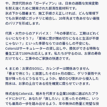
や、次世代防水の「ガーディアン」は、日本の過酷な気候変動
を耐え抜くために開発された超高性能材料です。
氷点下から酷暑まで、施工手順さえ正しければ、どんな環境下
でもお家の壁にガッチリと結合し、20年先まで色あせない最強
のバリアを形成します。
代表・大竹からのアドバイス： 「今の季節だと、工期はどれく
らいになりそう？」「夏場に窓が閉め切りになると生活が不便
じゃない？」といった季節ならではの暮らしの不安にも、
Colorsはサーキュレーターの貸し出しや、換気ができる特殊な
養生工法で100%お応えします。私たちが守るのは、お家の寿命
だけでなく、工事中のご家族の快適さです。
4. まとめ：お家のSOSに、カレンダーは関係ありません
「春まで待とう」と放置したその3ヶ月の間に、ゲリラ豪雨や大
雪が降ったらどうなるでしょうか。壁のひび割れから侵入した
雨水は、お家の土台である柱を確実に腐らせていきます。
株式会社Colorsは、栃木を代表する企業100選に選ばれたプラ
イドにかけて、あなたが「直したい」と思ったその時に、いつ
でも最高の一歩を踏み出せるよう、年中無休の熱量と完璧な技